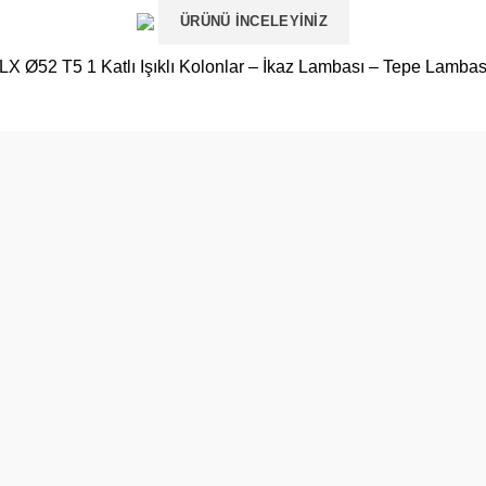
ÜRÜNÜ İNCELEYINIZ
İLX Ø52 T5 1 Katlı Işıklı Kolonlar – İkaz Lambası – Tepe Lambas