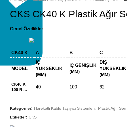
CKS CK40 K Plastik Ağır S
Genel Özellikler;
CK40 K
A
B
C
İÇ
DIŞ
İÇ GENIŞLIK
MODEL
YÜKSEKLIK
YÜKSEKLIK
(MM)
(MM)
(MM)
CK40 K
40
100
62
100 R …
Kategoriler:
Hareketli Kablo Taşıyıcı Sistemleri
,
Plastik Ağır Seri
Etiketler:
CKS