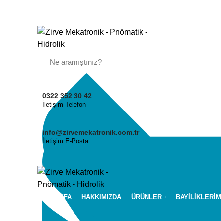
0322 352 30 42
İletişim Telefon
info@zirvemekatronik.com.tr
İletişim E-Posta
ANASAYFA
HAKKIMIZDA
ÜRÜNLER
BAYİLİKLERİM