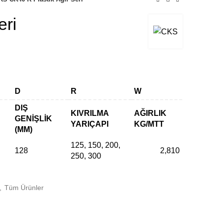
eri
D
R
W
DIŞ
KIVRILMA
AĞIRLIK
GENIŞLIK
YARIÇAPI
KG/MTT
(MM)
125, 150, 200,
128
2,810
250, 300
,
Tüm Ürünler