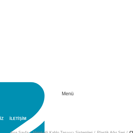
Menü
İZ
İLETİŞİM
Ana Sayfa
Hareketli Kablo Taşıyıcı Sistemleri
Plastik Ağır Seri
C