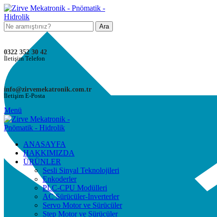
Ara
0322 352 30 42
İletişim Telefon
info@zirvemekatronik.com.tr
İletişim E-Posta
Menü
ANASAYFA
HAKKIMIZDA
ÜRÜNLER
Sesli Sinyal Teknolojileri
Enkoderler
PLC-CPU Modülleri
AC Sürücüler-İnverterler
Servo Motor ve Sürücüler
Step Motor ve Sürücüler