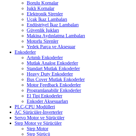
Borulu Kornalar
Işıklı Kornalar
Elektronik Sirenler
Uçak İkaz Lambaları
Endüstriyel İkaz Lambaları
Güvenlik Işıkları
Makina Aydınlatma Lambaları
Motorlu Sirenler
Yedek Parça ve Aksesuar
Enkoderler
Artımlı Enkoderler
Mutlak Analog Enkoderler
Standart Mutlak Enkoderler
Heavy Duty Enkoderler
Bus Cover Mutlak Enkoderler
Motor Feedback Enkoderler
Programlanabilir Enkoderler
El Tipi Enkoderler
Enkoder Aksesuarları
PLC-CPU Modülleri
AC Sürücüler-İnverterler
Servo Motor ve Sürücüler
Step Motor ve Sürücüler
Step Motor
Step Sürücü