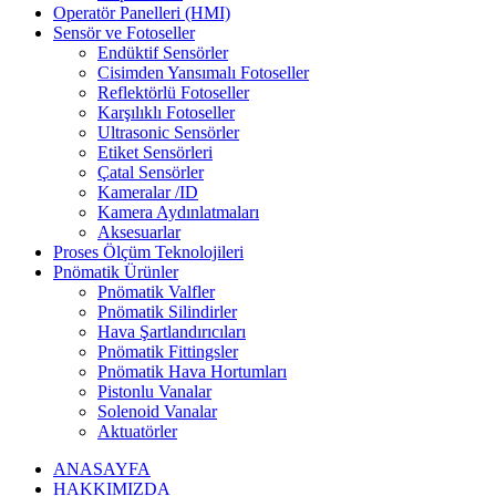
Operatör Panelleri (HMI)
Sensör ve Fotoseller
Endüktif Sensörler
Cisimden Yansımalı Fotoseller
Reflektörlü Fotoseller
Karşılıklı Fotoseller
Ultrasonic Sensörler
Etiket Sensörleri
Çatal Sensörler
Kameralar /ID
Kamera Aydınlatmaları
Aksesuarlar
Proses Ölçüm Teknolojileri
Pnömatik Ürünler
Pnömatik Valfler
Pnömatik Silindirler
Hava Şartlandırıcıları
Pnömatik Fittingsler
Pnömatik Hava Hortumları
Pistonlu Vanalar
Solenoid Vanalar
Aktuatörler
ANASAYFA
HAKKIMIZDA