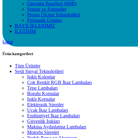
Operatör Panelleri (HMI)
Sensör ve Fotoseller
Proses Ölçüm Teknolojileri
Pnömatik Ürünler
BAYİLİKLERİMİZ
İLETİŞİM
kapat
Ürün kategorileri
Tüm Ürünler
Sesli Sinyal Teknolojileri
Işıklı Kolonlar
Çok Renkli RGB İkaz Lambaları
Tepe Lambaları
Borulu Kornalar
Işıklı Kornalar
Elektronik Sirenler
Uçak İkaz Lambaları
Endüstriyel İkaz Lambaları
Güvenlik Işıkları
Makina Aydınlatma Lambaları
Motorlu Sirenler
Yedek Parça ve Aksesuar