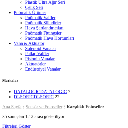
Plastik Ultra Ağır Seri
Çelik Seri
Pnömatik Ürünler
Pnömatik Valfler
Pnömatik Silindirler
Hava Şartlandırıcıları
Pnömatik Fittingsler
Pnömatik Hava Hortumları
Vana & Aktuatör
Solenoid Vanalar
Patlaç Valfler
Pistonlu Vanalar
Aktuatörler
Endüstriyel Vanalar
Markalar
DATALOGIC
DATALOGIC
7
DI-SORIC
DI-SORIC
22
Ana Sayfa
Sensör ve Fotoseller
Karşılıklı Fotoseller
35 sonuçtan 1-12 arası gösteriliyor
Filtreleri Göster