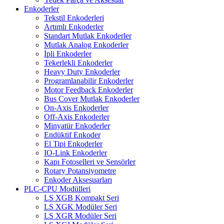
Enkoderler
Tekstil Enkoderleri
Artımlı Enkoderler
Standart Mutlak Enkoderler
Mutlak Analog Enkoderler
İpli Enkoderler
Tekerlekli Enkoderler
Heavy Duty Enkoderler
Programlanabilir Enkoderler
Motor Feedback Enkoderler
Bus Cover Mutlak Enkoderler
On-Axis Enkoderler
Off-Axis Enkoderler
Minyatür Enkoderler
Endüktif Enkoder
El Tipi Enkoderler
IO-Link Enkoderler
Kapı Fotoselleri ve Sensörler
Rotary Potansiyometre
Enkoder Aksesuarları
PLC-CPU Modülleri
LS XGB Kompakt Seri
LS XGK Modüler Seri
LS XGR Modüler Seri