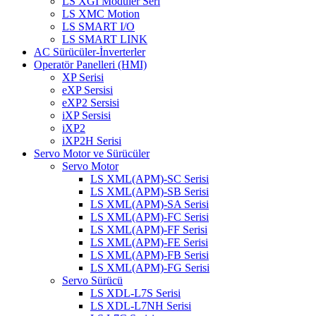
LS XGI Modüler Seri
LS XMC Motion
LS SMART I/O
LS SMART LINK
AC Sürücüler-İnverterler
Operatör Panelleri (HMI)
XP Serisi
eXP Sersisi
eXP2 Sersisi
iXP Sersisi
iXP2
iXP2H Serisi
Servo Motor ve Sürücüler
Servo Motor
LS XML(APM)-SC Serisi
LS XML(APM)-SB Serisi
LS XML(APM)-SA Serisi
LS XML(APM)-FC Serisi
LS XML(APM)-FF Serisi
LS XML(APM)-FE Serisi
LS XML(APM)-FB Serisi
LS XML(APM)-FG Serisi
Servo Sürücü
LS XDL-L7S Serisi
LS XDL-L7NH Serisi