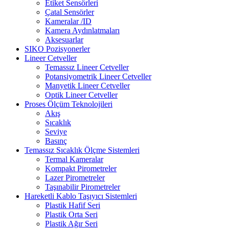
Etiket Sensörleri
Çatal Sensörler
Kameralar /ID
Kamera Aydınlatmaları
Aksesuarlar
SIKO Pozisyonerler
Lineer Cetveller
Temassız Lineer Cetveller
Potansiyometrik Lineer Cetveller
Manyetik Lineer Cetveller
Optik Lineer Cetveller
Proses Ölçüm Teknolojileri
Akış
Sıcaklık
Seviye
Basınç
Temassız Sıcaklık Ölçme Sistemleri
Termal Kameralar
Kompakt Pirometreler
Lazer Pirometreler
Taşınabilir Pirometreler
Hareketli Kablo Taşıyıcı Sistemleri
Plastik Hafif Seri
Plastik Orta Seri
Plastik Ağır Seri