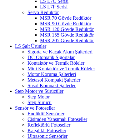
LS L7C Serisi
LS L7P Serisi
Servo Redüktör
MSR 70 Gövde Redüktör
MSR 90 Gövde Redüktör
MSR 120 Gövde Redüktör
MSR 155 Gövde Redüktör
MSR 205 Gövde Redüktör
LS Şalt Ürünler
Sigorta ve Kaçak Akım Şalterleri
DC Otomatik Sigortalar
Kontaktör ve Termik Röleler
Mini Kontaktör ve Termik Röleler
Motor Koruma Şalterleri
Metasol Kompakt Şalterler
Susol Kompakt Şalterler
Step Motor ve Sürücüler
Step Motor
Step Sürücü
Sensör ve Fotoseller
Endüktif Sensörler
Cisimden Yansımalı Fotoseller
Reflektörlü Fotoseller
Karşılıklı Fotoseller
Ultrasonic Sensörler