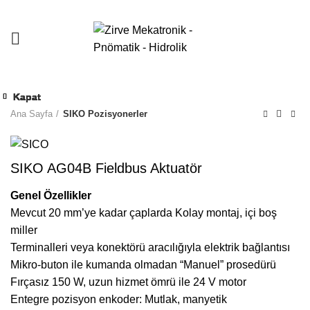
Kapat
Kapat
Kapat
Kapat
Kapat
Kapat
Kapat
Kapat
Ana Sayfa
SIKO Pozisyonerler
SIKO AG04B Fieldbus Aktuatör
Genel Özellikler
Mevcut 20 mm’ye kadar çaplarda Kolay montaj, içi boş
miller
Terminalleri veya konektörü aracılığıyla elektrik bağlantısı
Mikro-buton ile kumanda olmadan “Manuel” prosedürü
Fırçasız 150 W, uzun hizmet ömrü ile 24 V motor
Entegre pozisyon enkoder: Mutlak, manyetik