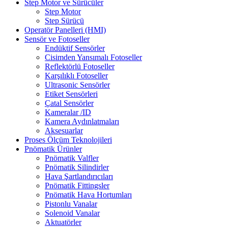
Step Motor ve Sürücüler
Step Motor
Step Sürücü
Operatör Panelleri (HMI)
Sensör ve Fotoseller
Endüktif Sensörler
Cisimden Yansımalı Fotoseller
Reflektörlü Fotoseller
Karşılıklı Fotoseller
Ultrasonic Sensörler
Etiket Sensörleri
Çatal Sensörler
Kameralar /ID
Kamera Aydınlatmaları
Aksesuarlar
Proses Ölçüm Teknolojileri
Pnömatik Ürünler
Pnömatik Valfler
Pnömatik Silindirler
Hava Şartlandırıcıları
Pnömatik Fittingsler
Pnömatik Hava Hortumları
Pistonlu Vanalar
Solenoid Vanalar
Aktuatörler