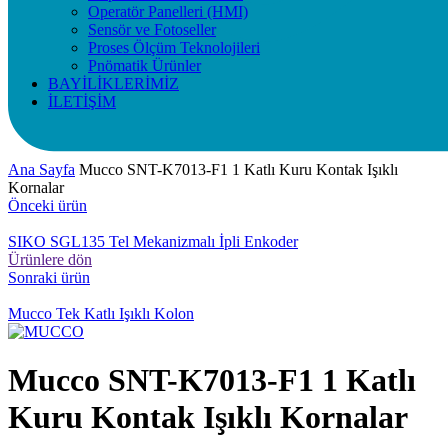
Operatör Panelleri (HMI)
Sensör ve Fotoseller
Proses Ölçüm Teknolojileri
Pnömatik Ürünler
BAYİLİKLERİMİZ
İLETİŞİM
Ana Sayfa
Mucco SNT-K7013-F1 1 Katlı Kuru Kontak Işıklı
Kornalar
Önceki ürün
SIKO SGL135 Tel Mekanizmalı İpli Enkoder
Ürünlere dön
Sonraki ürün
Mucco Tek Katlı Işıklı Kolon
Mucco SNT-K7013-F1 1 Katlı
Kuru Kontak Işıklı Kornalar