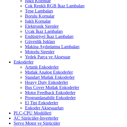
Işıklı Kolonlar
Çok Renkli RGB İkaz Lambaları
Tepe Lambaları
Borulu Kornalar
Işıklı Kornalar
Elektronik Sirenler
Uçak İkaz Lambaları
Endüstriyel İkaz Lambaları
Güvenlik Işıkları
Makina Aydınlatma Lambaları
Motorlu Sirenler
Yedek Parça ve Aksesuar
Enkoderler
Artımlı Enkoderler
Mutlak Analog Enkoderler
Standart Mutlak Enkoderler
Heavy Duty Enkoderler
Bus Cover Mutlak Enkoderler
Motor Feedback Enkoderler
Programlanabilir Enkoderler
El Tipi Enkoderler
Enkoder Aksesuarları
PLC-CPU Modülleri
AC Sürücüler-İnverterler
Servo Motor ve Sürücüler