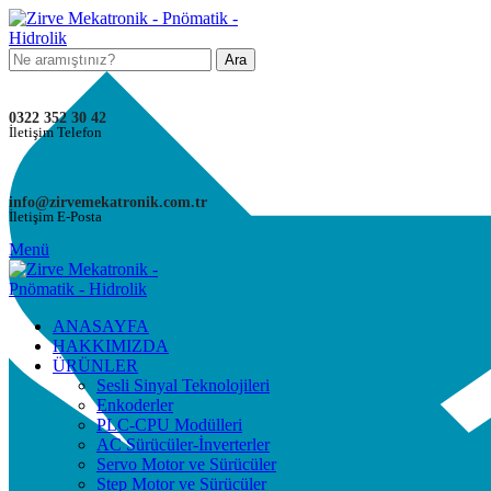
Ara
0322 352 30 42
İletişim Telefon
info@zirvemekatronik.com.tr
İletişim E-Posta
Menü
ANASAYFA
HAKKIMIZDA
ÜRÜNLER
Sesli Sinyal Teknolojileri
Enkoderler
PLC-CPU Modülleri
AC Sürücüler-İnverterler
Servo Motor ve Sürücüler
Step Motor ve Sürücüler