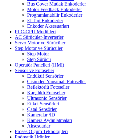
Bus Cover Mutlak Enkoderler
Motor Feedback Enkoderler
Programlanabilir Enkoderler
El Tipi Enkoderler
Enkoder Aksesuarları
PLC-CPU Modülleri
AC Sürücüler-İnverterler
Servo Motor ve Sürücüler
Step Motor ve Sürücüler
Step Motor
Step Sürücü
Operatör Panelleri (HMI)
Sensör ve Fotoseller
Endüktif Sensörler
Cisimden Yansımalı Fotoseller
Reflektörlü Fotoseller
Karşılıklı Fotoseller
Ultrasonic Sensörler
Etiket Sensörleri
Çatal Sensörler
Kameralar /ID
Kamera Aydınlatmaları
Aksesuarlar
Proses Ölçüm Teknolojileri
Pnömatik Ürünler