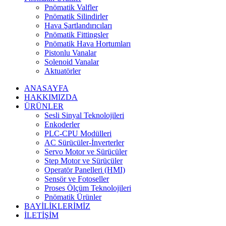
Pnömatik Valfler
Pnömatik Silindirler
Hava Şartlandırıcıları
Pnömatik Fittingsler
Pnömatik Hava Hortumları
Pistonlu Vanalar
Solenoid Vanalar
Aktuatörler
ANASAYFA
HAKKIMIZDA
ÜRÜNLER
Sesli Sinyal Teknolojileri
Enkoderler
PLC-CPU Modülleri
AC Sürücüler-İnverterler
Servo Motor ve Sürücüler
Step Motor ve Sürücüler
Operatör Panelleri (HMI)
Sensör ve Fotoseller
Proses Ölçüm Teknolojileri
Pnömatik Ürünler
BAYİLİKLERİMİZ
İLETİŞİM