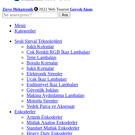
Zirve Mekatronik
2022 Web Tasarım
Gerçek Ajans
.
Ara
Menü
Kategoriler
Sesli Sinyal Teknolojileri
Işıklı Kolonlar
Çok Renkli RGB İkaz Lambaları
Tepe Lambaları
Borulu Kornalar
Işıklı Kornalar
Elektronik Sirenler
Uçak İkaz Lambaları
Endüstriyel İkaz Lambaları
Güvenlik Işıkları
Makina Aydınlatma Lambaları
Motorlu Sirenler
Yedek Parça ve Aksesuar
Enkoderler
Artımlı Enkoderler
Mutlak Analog Enkoderler
Standart Mutlak Enkoderler
Heavy Duty Enkoderler