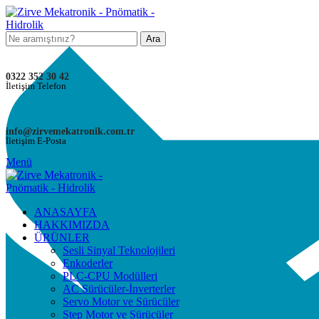
Ara
0322 352 30 42
İletişim Telefon
info@zirvemekatronik.com.tr
İletişim E-Posta
Menü
ANASAYFA
HAKKIMIZDA
ÜRÜNLER
Sesli Sinyal Teknolojileri
Enkoderler
PLC-CPU Modülleri
AC Sürücüler-İnverterler
Servo Motor ve Sürücüler
Step Motor ve Sürücüler