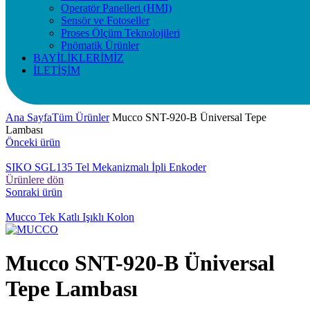
Operatör Panelleri (HMI)
Sensör ve Fotoseller
Proses Ölçüm Teknolojileri
Pnömatik Ürünler
BAYİLİKLERİMİZ
İLETİŞİM
Ana Sayfa
Tüm Ürünler
Mucco SNT-920-B Üniversal Tepe
Lambası
Önceki ürün
SIKO SGL135 Tel Mekanizmalı İpli Enkoder
Ürünlere dön
Sonraki ürün
Mucco Tek Katlı Işıklı Kolon
Mucco SNT-920-B Üniversal
Tepe Lambası