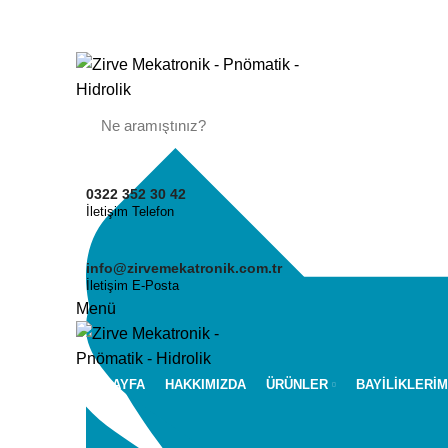
0322 352 30 42
İletişim Telefon
info@zirvemekatronik.com.tr
İletişim E-Posta
Menü
ANASAYFA
HAKKIMIZDA
ÜRÜNLER
BAYİLİKLERİM