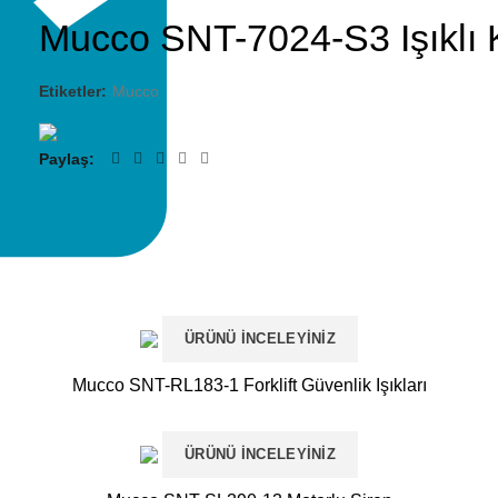
Mucco SNT-7024-S3 Işıklı 
Etiketler:
Mucco
Paylaş
ÜRÜNÜ İNCELEYINIZ
Mucco SNT-RL183-1 Forklift Güvenlik Işıkları
ÜRÜNÜ İNCELEYINIZ