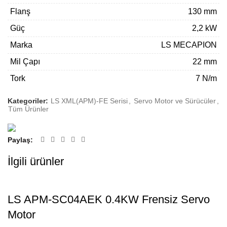
Flanş
130 mm
Güç
2,2 kW
Marka
LS MECAPION
Mil Çapı
22 mm
Tork
7 N/m
Kategoriler:
LS XML(APM)-FE Serisi
,
Servo Motor ve Sürücüler
,
Tüm Ürünler
Paylaş
İlgili ürünler
LS APM-SC04AEK 0.4KW Frensiz Servo
Motor