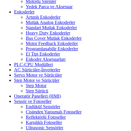
Motorlu Sirenler
Yedek Parça ve Aksesuar
Enkoderler
Artımlı Enkoderler
Mutlak Analog Enkoderler
Standart Mutlak Enkoderler
Heavy Duty Enkoderler
Bus Cover Mutlak Enkoderler
Motor Feedback Enkoderler
Programlanabilir Enkoderler
El Tipi Enkoderler
Enkoder Aksesuarları
PLC-CPU Modülleri
AC Sürücüler-İnverterler
Servo Motor ve Sürücüler
Step Motor ve Sürücüler
Step Motor
Step Sürücü
Operatör Panelleri (HMI)
Sensör ve Fotoseller
Endüktif Sensörler
Cisimden Yansımalı Fotoseller
Reflektörlü Fotoseller
Karşılıklı Fotoseller
Ultrasonic Sensörler