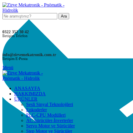
Ara
0322 352 30 42
İletişim Telefon
info@zirvemekatronik.com.tr
İletişim E-Posta
Menü
ANASAYFA
HAKKIMIZDA
ÜRÜNLER
Sesli Sinyal Teknolojileri
Enkoderler
PLC-CPU Modülleri
AC Sürücüler-İnverterler
Servo Motor ve Sürücüler
Step Motor ve Sürücüler