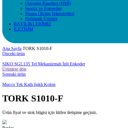
Operatör Panelleri (HMI)
Sensör ve Fotoseller
Proses Ölçüm Teknolojileri
Pnömatik Ürünler
BAYİLİKLERİMİZ
İLETİŞİM
Ana Sayfa
TORK S1010-F
Önceki ürün
SIKO SGL135 Tel Mekanizmalı İpli Enkoder
Ürünlere dön
Sonraki ürün
Mucco Tek Katlı Işıklı Kolon
TORK S1010-F
Ürün fiyat ve stok bilgisi için lütfen iletişime geçiniz.
Paylaş