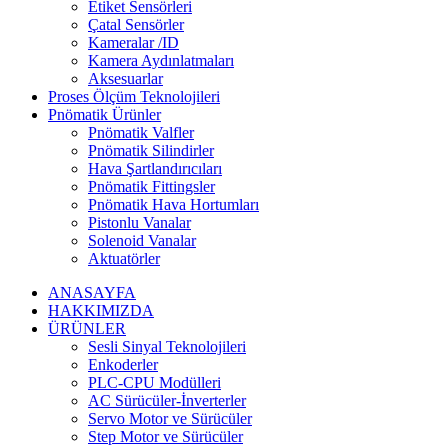
Etiket Sensörleri
Çatal Sensörler
Kameralar /ID
Kamera Aydınlatmaları
Aksesuarlar
Proses Ölçüm Teknolojileri
Pnömatik Ürünler
Pnömatik Valfler
Pnömatik Silindirler
Hava Şartlandırıcıları
Pnömatik Fittingsler
Pnömatik Hava Hortumları
Pistonlu Vanalar
Solenoid Vanalar
Aktuatörler
ANASAYFA
HAKKIMIZDA
ÜRÜNLER
Sesli Sinyal Teknolojileri
Enkoderler
PLC-CPU Modülleri
AC Sürücüler-İnverterler
Servo Motor ve Sürücüler
Step Motor ve Sürücüler