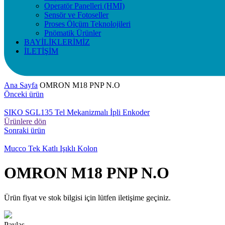
Operatör Panelleri (HMI)
Sensör ve Fotoseller
Proses Ölçüm Teknolojileri
Pnömatik Ürünler
BAYİLİKLERİMİZ
İLETİŞİM
Ana Sayfa
OMRON M18 PNP N.O
Önceki ürün
SIKO SGL135 Tel Mekanizmalı İpli Enkoder
Ürünlere dön
Sonraki ürün
Mucco Tek Katlı Işıklı Kolon
OMRON M18 PNP N.O
Ürün fiyat ve stok bilgisi için lütfen iletişime geçiniz.
Paylaş