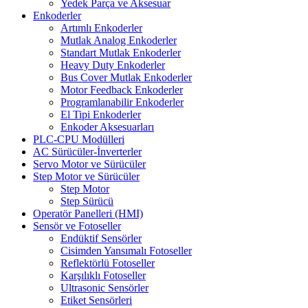
Yedek Parça ve Aksesuar
Enkoderler
Artımlı Enkoderler
Mutlak Analog Enkoderler
Standart Mutlak Enkoderler
Heavy Duty Enkoderler
Bus Cover Mutlak Enkoderler
Motor Feedback Enkoderler
Programlanabilir Enkoderler
El Tipi Enkoderler
Enkoder Aksesuarları
PLC-CPU Modülleri
AC Sürücüler-İnverterler
Servo Motor ve Sürücüler
Step Motor ve Sürücüler
Step Motor
Step Sürücü
Operatör Panelleri (HMI)
Sensör ve Fotoseller
Endüktif Sensörler
Cisimden Yansımalı Fotoseller
Reflektörlü Fotoseller
Karşılıklı Fotoseller
Ultrasonic Sensörler
Etiket Sensörleri