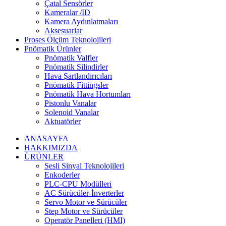
Çatal Sensörler
Kameralar /ID
Kamera Aydınlatmaları
Aksesuarlar
Proses Ölçüm Teknolojileri
Pnömatik Ürünler
Pnömatik Valfler
Pnömatik Silindirler
Hava Şartlandırıcıları
Pnömatik Fittingsler
Pnömatik Hava Hortumları
Pistonlu Vanalar
Solenoid Vanalar
Aktuatörler
ANASAYFA
HAKKIMIZDA
ÜRÜNLER
Sesli Sinyal Teknolojileri
Enkoderler
PLC-CPU Modülleri
AC Sürücüler-İnverterler
Servo Motor ve Sürücüler
Step Motor ve Sürücüler
Operatör Panelleri (HMI)