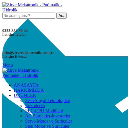
Ara
0322 352 30 42
İletişim Telefon
info@zirvemekatronik.com.tr
İletişim E-Posta
Menü
ANASAYFA
HAKKIMIZDA
ÜRÜNLER
Sesli Sinyal Teknolojileri
Enkoderler
PLC-CPU Modülleri
AC Sürücüler-İnverterler
Servo Motor ve Sürücüler
Step Motor ve Sürücüler